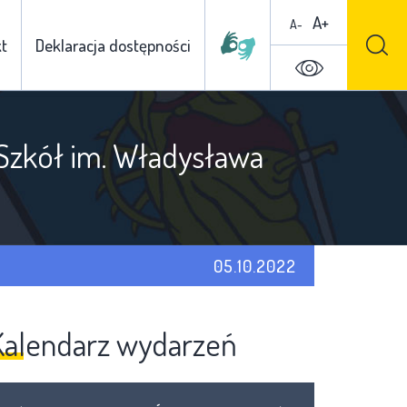
A+
A-
t
Deklaracja dostępności
 Szkół im. Władysława
05.10.2022
Kalendarz wydarzeń