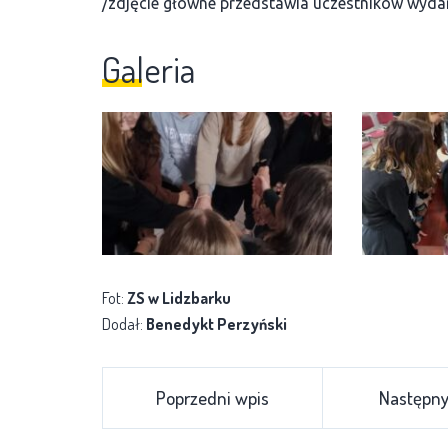
/zdjęcie główne przedstawia uczestników wyda
Galeria
Fot:
ZS w Lidzbarku
Dodał:
Benedykt Perzyński
Poprzedni wpis
Następny