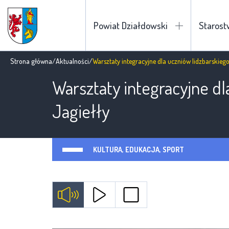
Powiat Działdowski
Staros
Strona główna
/
Aktualności
/
Warsztaty integracyjne dla uczniów lidzbarskieg
Warsztaty integracyjne d
Jagiełły
KULTURA, EDUKACJA, SPORT