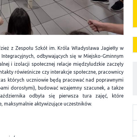
dzież z Zespołu Szkół im. Króla Władysława Jagiełły w
h Integracyjnych, odbywających się w Miejsko-Gminnym
nej i izolacji społecznej relacje międzyludzkie zaczęły
akty rówieśnicze czy interakcje społeczne, pracownicy
czas których uczniowie będą pracować nad poprawnymi
obami dorosłymi), budować wzajemny szacunek, a także
ździernika odbyła się pierwsza tura zajęć, które
, maksymalnie aktywizujące uczestników.