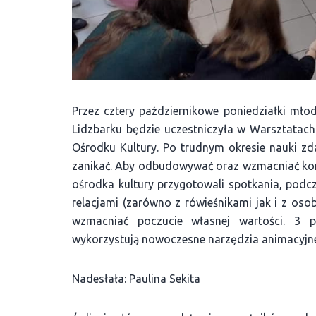
Przez cztery październikowe poniedziałki mło
Lidzbarku będzie uczestniczyła w Warsztatac
Ośrodku Kultury. Po trudnym okresie nauki zdal
zanikać. Aby odbudowywać oraz wzmacniać kont
ośrodka kultury przygotowali spotkania, pod
relacjami (zarówno z rówieśnikami jak i z os
wzmacniać poczucie własnej wartości. 3 pa
wykorzystują nowoczesne narzędzia animacyjne
Nadesłała: Paulina Sekita