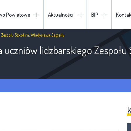
two Powiatowe
Aktualności
BIP
Kontak
o Zespołu Szkół im. Władysława Jagiełły
la uczniów lidzbarskiego Zespołu