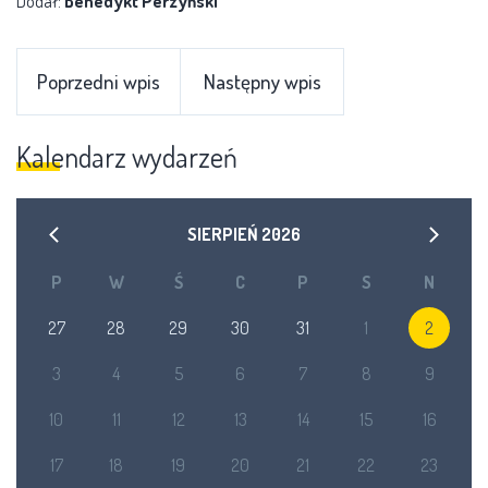
Dodał:
Benedykt Perzyński
Poprzedni wpis
Następny wpis
Kalendarz wydarzeń
SIERPIEŃ
2026
P
W
Ś
C
P
S
N
27
28
29
30
31
1
2
3
4
5
6
7
8
9
10
11
12
13
14
15
16
17
18
19
20
21
22
23