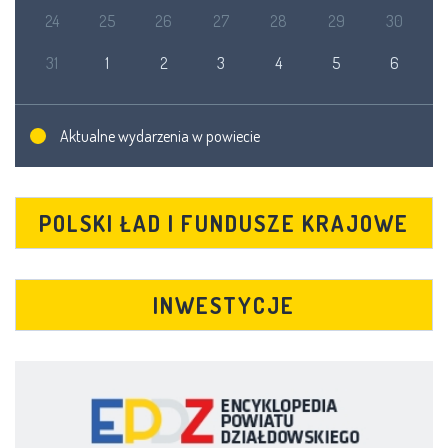
24
25
26
27
28
29
30
31
1
2
3
4
5
6
Aktualne wydarzenia w powiecie
POLSKI ŁAD I FUNDUSZE KRAJOWE
INWESTYCJE