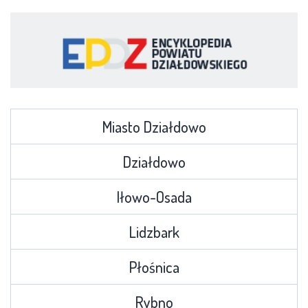
Miasto Działdowo
Działdowo
Iłowo-Osada
Lidzbark
Płośnica
Rybno