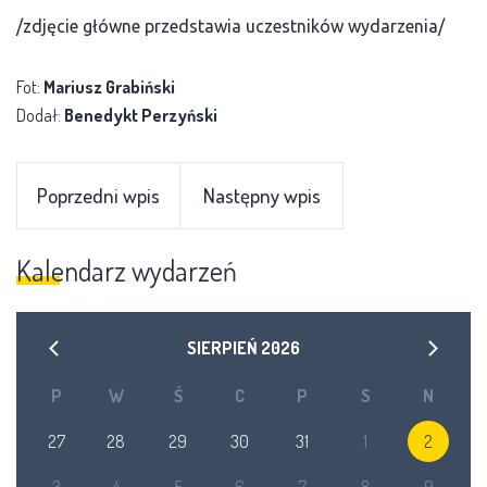
/zdjęcie główne przedstawia uczestników wydarzenia/
Fot:
Mariusz Grabiński
Dodał:
Benedykt Perzyński
Poprzedni wpis
Następny wpis
Kalendarz wydarzeń
SIERPIEŃ
2026
P
W
Ś
C
P
S
N
27
28
29
30
31
1
2