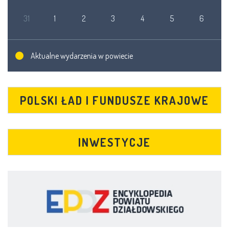
31
1
2
3
4
5
6
Aktualne wydarzenia w powiecie
POLSKI ŁAD I FUNDUSZE KRAJOWE
INWESTYCJE