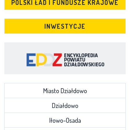
POLSKI ŁAD I FUNDUSZE KRAJOWE
INWESTYCJE
Miasto Działdowo
Działdowo
Iłowo-Osada