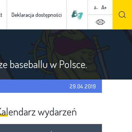
A+
A-
t
Deklaracja dostępności
ze baseballu w Polsce.
29.04.2019
Kalendarz wydarzeń