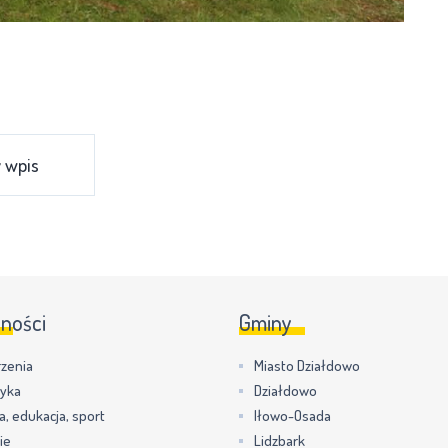
 wpis
lności
Gminy
zenia
Miasto Działdowo
tyka
Działdowo
a, edukacja, sport
Iłowo-Osada
ie
Lidzbark