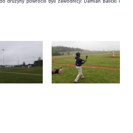
o drużyny powrócili byli zawodnicy: Damian Balicki i