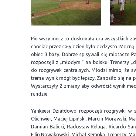
Pierwszy mecz to doskonała gra wszystkich za
chociaż przez cały dzień było dżdżysto. Mocną 
obiec 3 bazy. Dobrze spisywali się miotacze 
rozpoczęli z „młodymi” na boisku. Trenerzy „
do rozgrywek centralnych. Młodzi mimo, że swo
trema wynik mógł być lepszy. Zanosiło się na po
Wystarczyły 2 zmiany aby odwrócić wynik meczu
rundzie.
Yankeesi Działdowo rozpoczęli rozgrywki w s
Olichwier, Maciej Lipiński, Marcin Morawski, 
Damian Balicki, Radosław Reluga, Ricardo Sant
Filip Nowakowski, Michał Kempka. Trenerzy: Mac