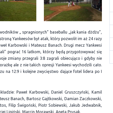
wodników „ spragnionych” baseballu „jak kania dżdżu”,
stroną Yankeesów był atak, który pozwolił im aż 24 razy
Paweł Karbowski i Mateusz Banach. Drugi mecz Yankeesi
dali” pograć 16 latkom, którzy będą przygotowywać się
je zmiany przegrali 3:8 zagrali obiecująco i gdyby nie
rażkę ale z nie takich opresji Yankeesi wychodzili cało.
 na 12:9 i kolejne zwycięstwo dające fotel lidera po I
kładzie: Paweł Karbowski, Daniel Gruszczyński, Kamil
Mateusz Banach, Bartosz Gajtkowski, Damian Zaczkowski,
os, Filip Świgoński, Piotr Sobiewski, Jakub Jedwabnik,
iej Lipiński, Marcin Morawski, Aneta Prusak.