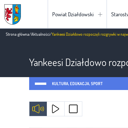
Powiat Działdowski
Staros
Strona główna
/
Aktualności
/
Yankeesi Działdowo rozpoczęli rozgrywki w najwię
Yankeesi Działdowo rozpoc
KULTURA, EDUKACJA, SPORT