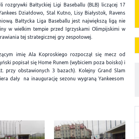
 rozgrywki Bałtyckiej Ligi Baseballu (BLB) liczącej 17
Yankees Działdowo, Stal Kutno, Lisy Białystok, Ravens
ową. Bałtycka Liga Baseballu jest największą ligą nie
liny w wielkim tempie przed Igrzyskami Olimpijskimi w
awiania tej strategicznej gry zespołowej.
szącym imię Ala Koproskiego rozpoczął się mecz od
ński popisał się Home Runem (wybiciem poza boisko) i
t. przy obstawionych 3 bazach). Kolejny Grand Slam
iera dały na inaugurację sezonu wygraną Yankeesom