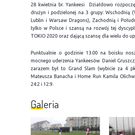
28 kwietnia br. Yankeesi Działdowo rozpoczęli
drużyn i podzielonej na 3 grupy: Wschodnią (
Lublin i Warsaw Dragons), Zachodnią i Południ
tylko w Polsce i szansą na rozwój tej dyscyp
TOKIO 2020 oraz dającą szansę dla wielu do upr
Punktualnie o godzinie 13.00 na boisku no
mocnego uderzenia Yankeesów Daniel Gruszczy
zarazem był to Grand Slam (wybicie za 4 pk
Mateusza Banacha i Home Run Kamila Olichw
24:2 i 12:9.
Galeria