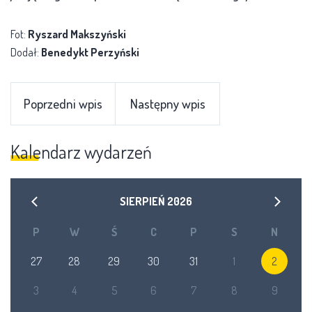
Fot:
Ryszard Makszyński
Dodał:
Benedykt Perzyński
Poprzedni wpis
Następny wpis
Kalendarz wydarzeń
SIERPIEŃ
2026
P
W
Ś
C
P
S
N
27
28
29
30
31
1
2
3
4
5
6
7
8
9