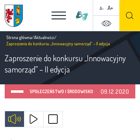
A+
A-
Strona główna
/
Aktualności
/
Zaproszenie do konkursu „Innowacyjny samorząd” – II edycja
Zaproszenie do konkursu „Innowacyjny
samorząd” – II edycja
09.12.2020
SPOŁECZEŃSTWO I ŚRODOWISKO