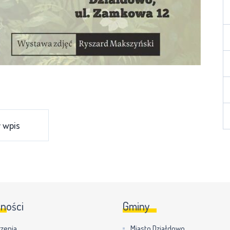
 wpis
lności
Gminy
zenia
Miasto Działdowo