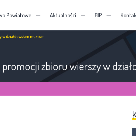
two Powiatowe
Aktualności
BIP
Kontak
szy w działdowskim muzeum
w promocji zbioru wierszy w dz