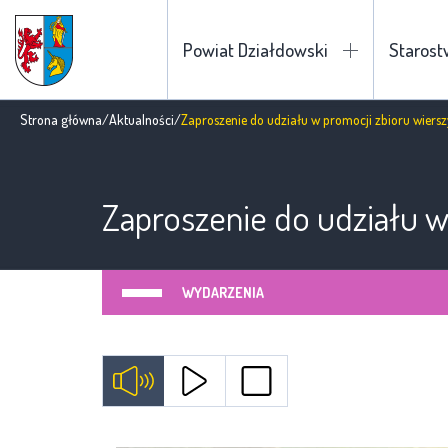
Powiat Działdowski
Staros
Strona główna
/
Aktualności
/
Zaproszenie do udziału w promocji zbioru wier
Zaproszenie do udziału 
WYDARZENIA