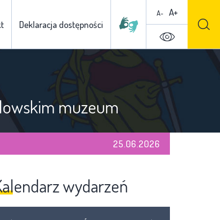
A+
A-
t
Deklaracja dostępności
iałdowskim muzeum
25.06.2026
Kalendarz wydarzeń