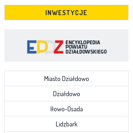
INWESTYCJE
Miasto Działdowo
Działdowo
Iłowo-Osada
Lidzbark