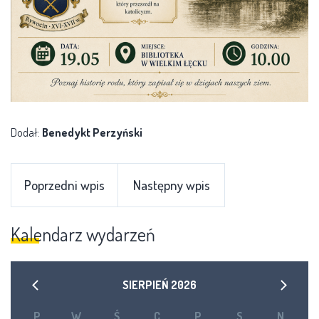
Dodał:
Benedykt Perzyński
Poprzedni wpis
Następny wpis
Kalendarz wydarzeń
SIERPIEŃ
2026
P
W
Ś
C
P
S
N