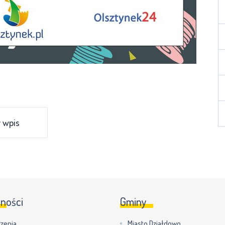
 wpis
lności
Gminy
zenia
Miasto Działdowo