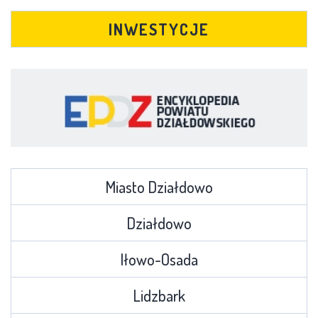
INWESTYCJE
Miasto Działdowo
Działdowo
Iłowo-Osada
Lidzbark