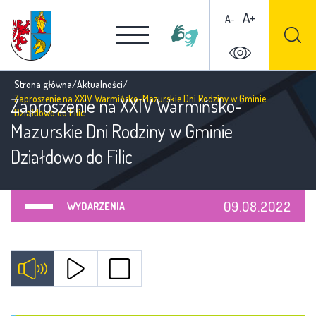
A+
A-
Strona główna
/
Aktualności
/
Zaproszenie na XXIV Warmińsko-Mazurskie Dni Rodziny w Gminie
Zaproszenie na XXIV Warmińsko-
Działdowo do Filic
Mazurskie Dni Rodziny w Gminie
Działdowo do Filic
09.08.2022
WYDARZENIA