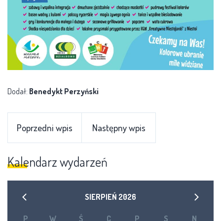
Dodał:
Benedykt Perzyński
Poprzedni wpis
Następny wpis
Kalendarz wydarzeń
SIERPIEŃ
2026
P
W
Ś
C
P
S
N