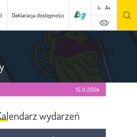
A+
A-
t
Deklaracja dostępności
y
15.11.2024
Kalendarz wydarzeń