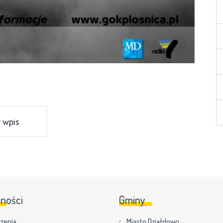
 wpis
lności
Gminy
zenia
Miasto Działdowo