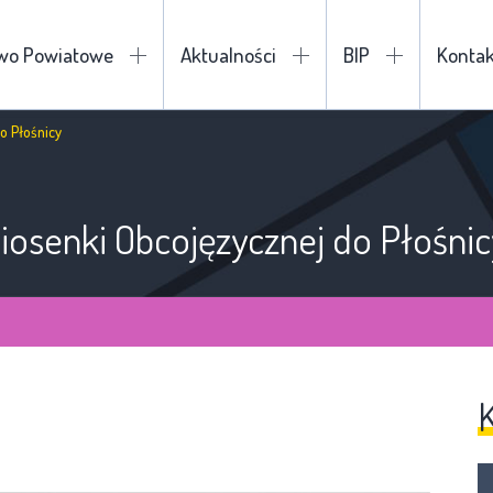
two Powiatowe
Aktualności
BIP
Kontak
do Płośnicy
Piosenki Obcojęzycznej do Płośnic