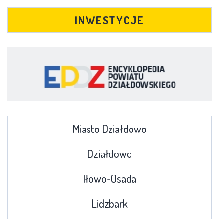
INWESTYCJE
Miasto Działdowo
Działdowo
Iłowo-Osada
Lidzbark