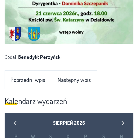
Dodał:
Benedykt Perzyński
Poprzedni wpis
Następny wpis
Kalendarz wydarzeń
SIERPIEŃ
2026
P
W
Ś
C
P
S
N