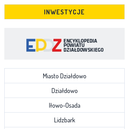
INWESTYCJE
Miasto Działdowo
Działdowo
Iłowo-Osada
Lidzbark