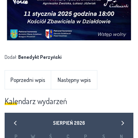
Dodał:
Benedykt Perzyński
Poprzedni wpis
Następny wpis
Kalendarz wydarzeń
SIERPIEŃ
2026
P
W
Ś
C
P
S
N