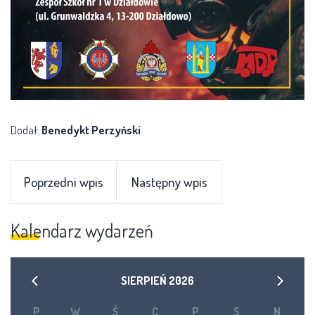
Dodał:
Benedykt Perzyński
Poprzedni wpis
Następny wpis
Kalendarz wydarzeń
SIERPIEŃ
2026
P
W
Ś
C
P
S
N