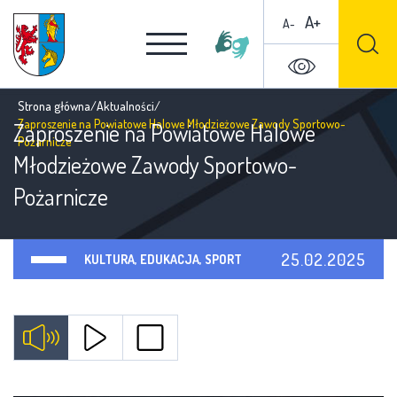
A+
A-
Strona główna
/
Aktualności
/
Zaproszenie na Powiatowe Halowe Młodzieżowe Zawody Sportowo-
Zaproszenie na Powiatowe Halowe
Pożarnicze
Młodzieżowe Zawody Sportowo-
Pożarnicze
25.02.2025
KULTURA, EDUKACJA, SPORT