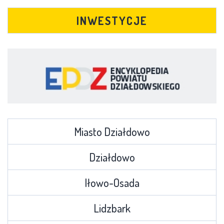
INWESTYCJE
Miasto Działdowo
Działdowo
Iłowo-Osada
Lidzbark