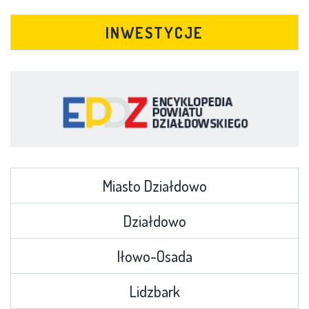
INWESTYCJE
Miasto Działdowo
Działdowo
Iłowo-Osada
Lidzbark