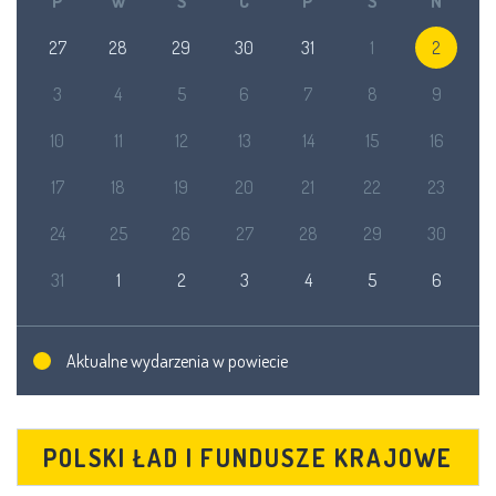
P
W
Ś
C
P
S
N
27
28
29
30
31
1
2
3
4
5
6
7
8
9
10
11
12
13
14
15
16
17
18
19
20
21
22
23
24
25
26
27
28
29
30
31
1
2
3
4
5
6
Aktualne wydarzenia w powiecie
POLSKI ŁAD I FUNDUSZE KRAJOWE