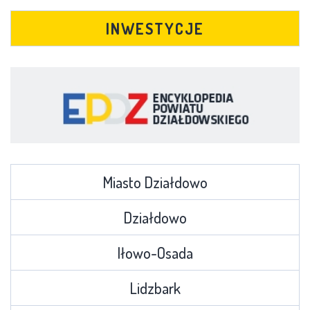
INWESTYCJE
Miasto Działdowo
Działdowo
Iłowo-Osada
Lidzbark