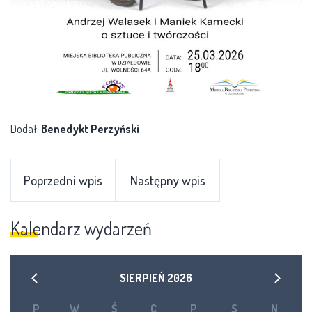
Dodał:
Benedykt Perzyński
Poprzedni wpis
Następny wpis
Kalendarz wydarzeń
SIERPIEŃ
2026
P
W
Ś
C
P
S
N