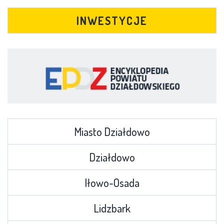
INWESTYCJE
Miasto Działdowo
Działdowo
Iłowo-Osada
Lidzbark