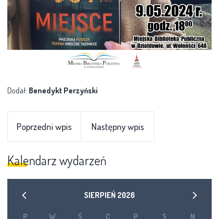
Dodał:
Benedykt Perzyński
Poprzedni wpis
Następny wpis
Kalendarz wydarzeń
SIERPIEŃ
2026
P
W
Ś
C
P
S
N