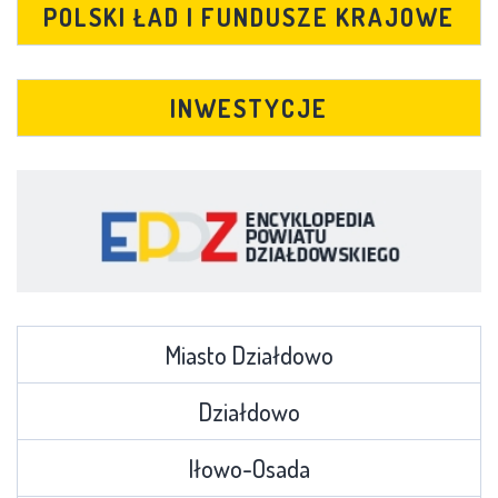
POLSKI ŁAD I FUNDUSZE KRAJOWE
INWESTYCJE
Miasto Działdowo
Działdowo
Iłowo-Osada