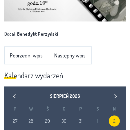
Dodał:
Benedykt Perzyński
Poprzedni wpis
Następny wpis
Kalendarz wydarzeń
SIERPIEŃ
2026
P
W
Ś
C
P
S
N
27
28
29
30
31
1
2