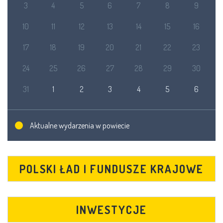
3
4
5
6
7
8
9
10
11
12
13
14
15
16
17
18
19
20
21
22
23
24
25
26
27
28
29
30
31
1
2
3
4
5
6
Aktualne wydarzenia w powiecie
POLSKI ŁAD I FUNDUSZE KRAJOWE
INWESTYCJE