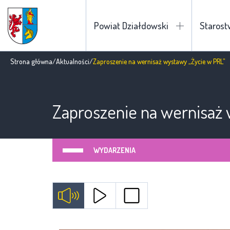
Powiat Działdowski
Staros
Strona główna
/
Aktualności
/
Zaproszenie na wernisaż wystawy „Życie w PRL”
Zaproszenie na wernisaż 
WYDARZENIA