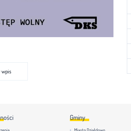
 wpis
lności
Gminy
zenia
Miasto Działdowo