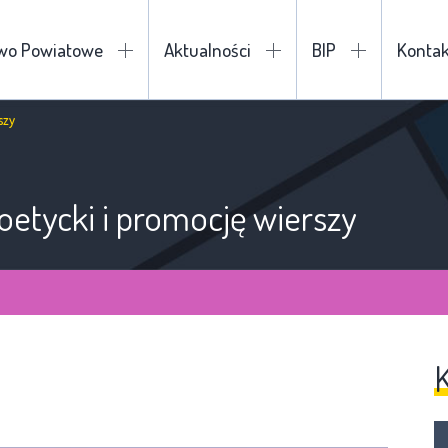
two Powiatowe
Aktualności
BIP
Kontak
szy
oetycki i promocję wierszy