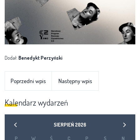
Dodał:
Benedykt Perzyński
Poprzedni wpis
Następny wpis
Kalendarz wydarzeń
SIERPIEŃ
2026
P
W
Ś
C
P
S
N