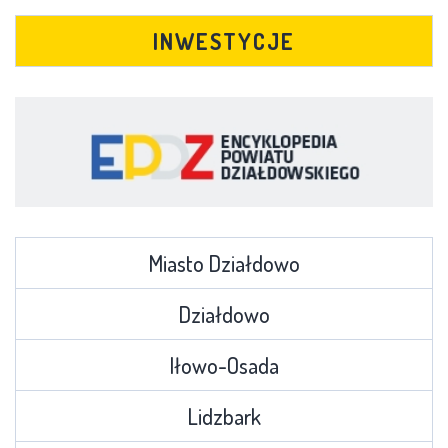
INWESTYCJE
Miasto Działdowo
Działdowo
Iłowo-Osada
Lidzbark