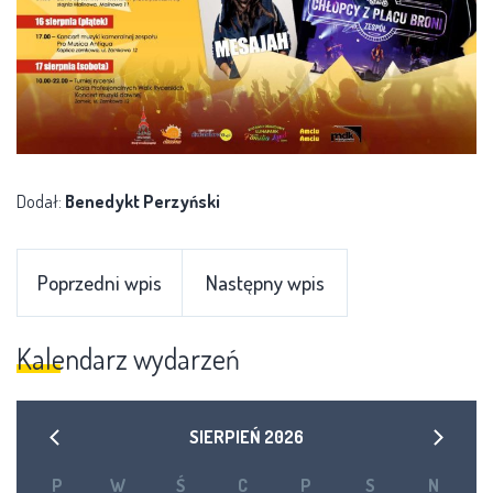
Dodał:
Benedykt Perzyński
Poprzedni wpis
Następny wpis
Kalendarz wydarzeń
SIERPIEŃ
2026
P
W
Ś
C
P
S
N