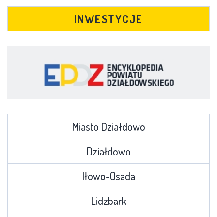
INWESTYCJE
Miasto Działdowo
Działdowo
Iłowo-Osada
Lidzbark