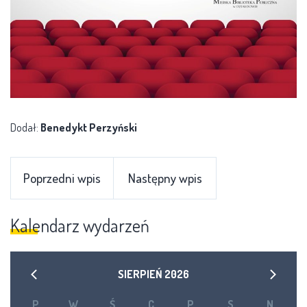
Dodał:
Benedykt Perzyński
Poprzedni wpis
Następny wpis
Kalendarz wydarzeń
SIERPIEŃ
2026
P
W
Ś
C
P
S
N