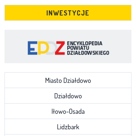
INWESTYCJE
Miasto Działdowo
Działdowo
Iłowo-Osada
Lidzbark