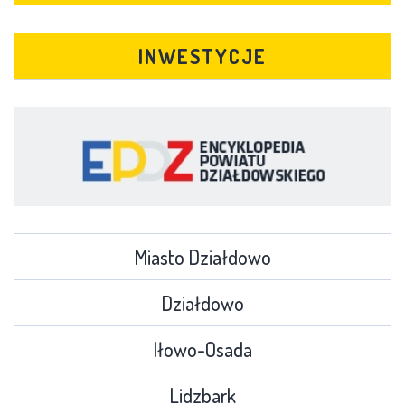
INWESTYCJE
Miasto Działdowo
Działdowo
Iłowo-Osada
Lidzbark