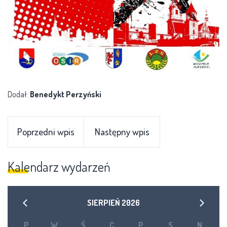
Dodał:
Benedykt Perzyński
Poprzedni wpis
Następny wpis
Kalendarz wydarzeń
SIERPIEŃ
2026
P
W
Ś
C
P
S
N