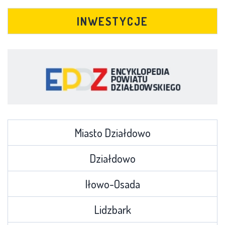
INWESTYCJE
Miasto Działdowo
Działdowo
Iłowo-Osada
Lidzbark