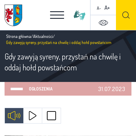
A+
A-
Strona główna
/
Aktualności
/
Gdy zawyją syreny, przystań na chwilę i oddaj hołd powstańcom
Gdy zawyją syreny, przystań na chwilę i
oddaj hołd powstańcom
31.07.2023
OGŁOSZENIA