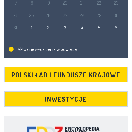
17
18
19
20
21
22
23
24
25
26
27
28
29
30
31
1
2
3
4
5
6
Aktualne wydarzenia w powiecie
POLSKI ŁAD I FUNDUSZE KRAJOWE
INWESTYCJE