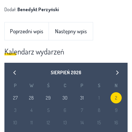
Dodał:
Benedykt Perzyński
Poprzedni wpis
Następny wpis
Kalendarz wydarzeń
SIERPIEŃ
2026
P
W
Ś
C
P
S
N
27
28
29
30
31
1
2
3
4
5
6
7
8
9
10
11
12
13
14
15
16