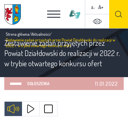
A+
A-
Strona główna
/
Aktualności
/
Zestawienie zadań przyjętych przez Powiat Działdowski do realizacji w
Zestawienie zadań przyjętych przez
2022 r. w trybie otwartego konkursu ofert
Powiat Działdowski do realizacji w 2022 r.
w trybie otwartego konkursu ofert
11.01.2022
OGŁOSZENIA