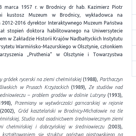
3 marca 1957 r. w Brodnicy dr hab. Kazimierz Piotr
letni kustosz Muzeum w Brodnicy, wykładowca na
h 2012-2016 dyrektor Interaktywnego Muzeum Państwa
ał stopień doktora habilitowanego na Uniwersytecie
m w Zakładzie Historii Krajów Nadbałtyckich Instytutu
rsytetu Warmińsko-Mazurskiego w Olsztynie, członkiem
zyszenia „Pruthenia” w Olsztynie i Towarzystwa
 gródek rycerski na ziemi chełmińskiej
(1988),
Parthaczyn
iwskich w Prusach Krzyżackich
(1989),
Ze studiów nad
edniowieczu – problem grodów w dolinie Lutryny
(1993),
1998),
Przemiany w wytwórczości garncarskiej w rejonie
(2002),
Gród kasztelański w Brodnicy-Michałowie na tle
ełmińskiej, Studia nad osadnictwem średniowiecznym ziemi
i chełmińskiej i dobrzyńskiej w średniowieczu (
2003),
 kształtowaniem się struktur państwa piastowskiego na