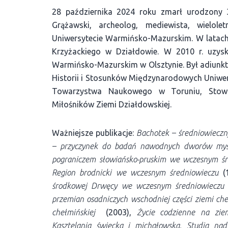
28 października 2024 roku zmarł urodzony 
Grążawski, archeolog, mediewista, wielo
Uniwersytecie Warmińsko-Mazurskim. W latac
Krzyżackiego w Działdowie. W 2010 r. uzysk
Warmińsko-Mazurskim w Olsztynie. Był adiunkte
Historii i Stosunków Międzynarodowych Uniwe
Towarzystwa Naukowego w Toruniu, Stowar
Miłośników Ziemi Działdowskiej.
Ważniejsze publikacje:
Bachotek – średniowieczny
– przyczynek do badań nawodnych dworów myśl
pograniczem słowiańsko-pruskim we wczesnym śr
Region brodnicki we wczesnym średniowieczu
(
środkowej Drwęcy we wczesnym średniowieczu
przemian osadniczych wschodniej części ziemi ch
chełmińskiej
(2003),
Życie codzienne na ziem
Kasztelania świecka i michałowska. Studia nad