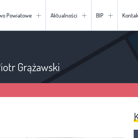
two Powiatowe
Aktualności
BIP
Kontak
Piotr Grążawski