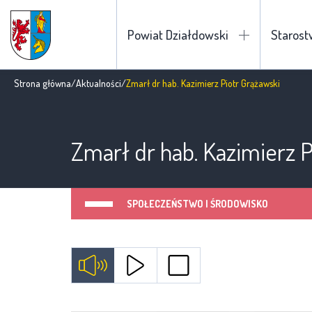
Powiat Działdowski
Staros
Strona główna
/
Aktualności
/
Zmarł dr hab. Kazimierz Piotr Grążawski
Zmarł dr hab. Kazimierz 
SPOŁECZEŃSTWO I ŚRODOWISKO