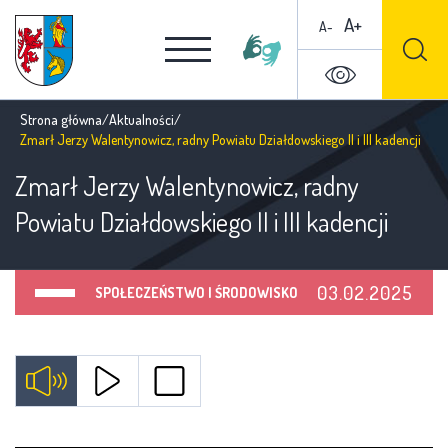
A+
A-
Strona główna
/
Aktualności
/
Zmarł Jerzy Walentynowicz, radny Powiatu Działdowskiego II i III kadencji
Zmarł Jerzy Walentynowicz, radny
Powiatu Działdowskiego II i III kadencji
03.02.2025
SPOŁECZEŃSTWO I ŚRODOWISKO