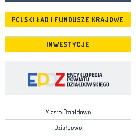
POLSKI ŁAD I FUNDUSZE KRAJOWE
INWESTYCJE
Miasto Działdowo
Działdowo