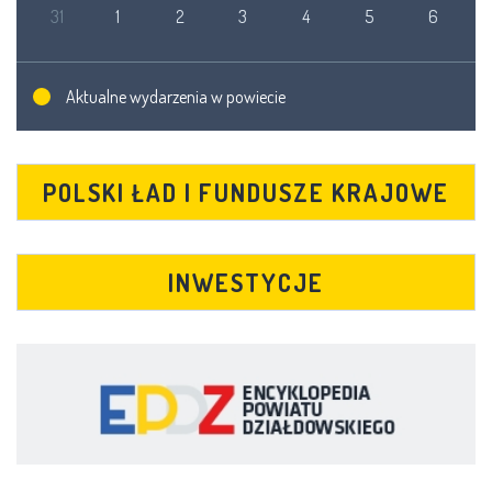
31
1
2
3
4
5
6
Aktualne wydarzenia w powiecie
POLSKI ŁAD I FUNDUSZE KRAJOWE
INWESTYCJE