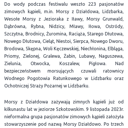
Do wody podczas festiwalu weszło 223 pasjonatów
zimowych kąpieli, m.in. Morsy z Działdowa, Lidzbarka,
Wesołe Morsy z Jezioraka z Iławy, Morsy Grunwald,
Dąbrówna, Rybna, Nidzicy, Mławy, Iłowa, Ostródy,
Szczytna, Brodnicy, Żuromina, Raciąża, Starego Dłutowa,
Nowego Dłutowa, Cieląt, Niestoi, Sierpca, Nowego Dworu,
Brodowa, Skępna, Woli Kęczewskiej, Niechłonina, Elbląga,
Priomy, Zielonej, Gralewa, Żabin, Lubawy, Naguszewa,
Zielunia, Otwocka, Koszalew, Pigłowa. Nad
bezpieczeństwem morsujących czuwali ratownicy
Wodnego Pogotowia Ratunkowego w Lidzbarku oraz
Ochotniczej Straży Pożarnej w Lidzbarku.
Morsy z Działdowa zażywają zimnych kąpieli już od
kilkunastu lat w jeziorze Szkotowskim. 9 listopada 2023r.
nieformalna grupa pasjonatów zimowych kąpieli założyła
stowarzyszenie pod nazwą Morsy Działdowo. Po trzech