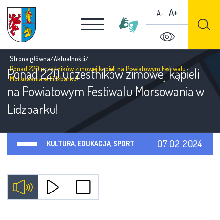
A+
A-
Strona główna
/
Aktualności
/
Ponad 220 uczestników zimowej kąpieli na Powiatowym Festiwalu
Ponad 220 uczestników zimowej kąpieli
Morsowania w Lidzbarku!
na Powiatowym Festiwalu Morsowania w
Lidzbarku!
07.02.2024
KULTURA, EDUKACJA, SPORT