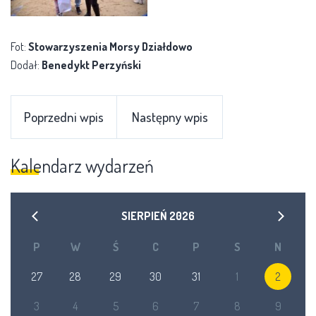
Fot:
Stowarzyszenia Morsy Działdowo
Dodał:
Benedykt Perzyński
Poprzedni wpis
Następny wpis
Kalendarz wydarzeń
SIERPIEŃ
2026
P
W
Ś
C
P
S
N
27
28
29
30
31
1
2
3
4
5
6
7
8
9