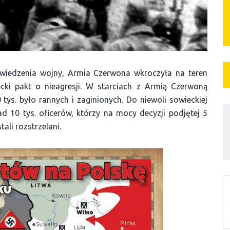
owiedzenia wojny, Armia Czerwona wkroczyła na teren
ecki pakt o nieagresji. W starciach z Armią Czerwoną
20 tys. było rannych i zaginionych. Do niewoli sowieckiej
ad 10 tys. oficerów, którzy na mocy decyzji podjętej 5
ali rozstrzelani.