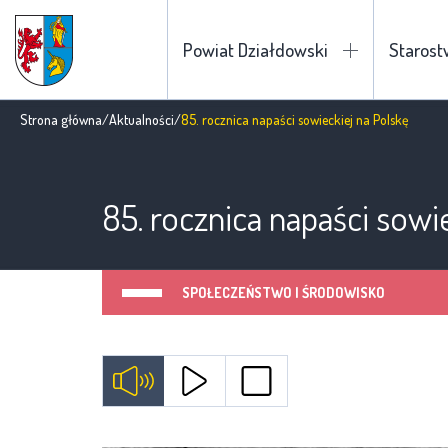
Powiat Działdowski
Staros
Strona główna
/
Aktualności
/
85. rocznica napaści sowieckiej na Polskę
85. rocznica napaści sowi
SPOŁECZEŃSTWO I ŚRODOWISKO