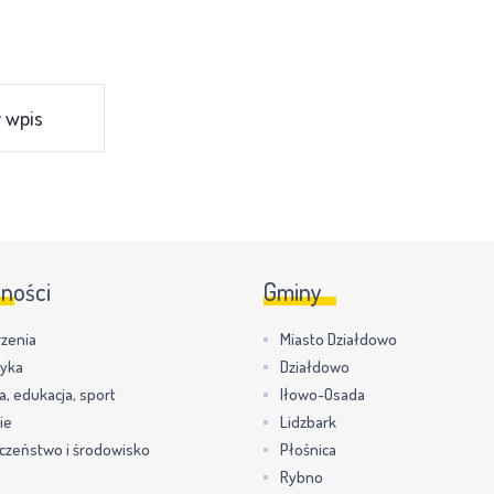
 wpis
lności
Gminy
zenia
Miasto Działdowo
tyka
Działdowo
a, edukacja, sport
Iłowo-Osada
ie
Lidzbark
czeństwo i środowisko
Płośnica
Rybno