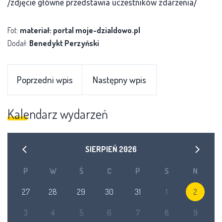
/zdjęcie główne przedstawia uczestników zdarzenia/
Fot:
materiał: portal moje-dzialdowo.pl
Dodał:
Benedykt Perzyński
Poprzedni wpis
Następny wpis
Kalendarz wydarzeń
SIERPIEŃ
2026
P
W
Ś
C
P
S
N
27
28
29
30
31
1
2
3
4
5
6
7
8
9