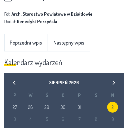
Fot:
Arch. Starostwo Powiatowe w Działdowie
Dodał:
Benedykt Perzyński
Poprzedni wpis
Następny wpis
Kalendarz wydarzeń
SIERPIEŃ
2026
P
W
Ś
C
P
S
N
27
28
29
30
31
1
2
3
4
5
6
7
8
9