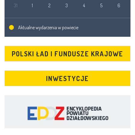
31
1
2
3
4
5
6
Aktualne wydarzenia w powiecie
POLSKI ŁAD I FUNDUSZE KRAJOWE
INWESTYCJE