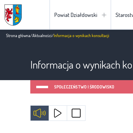
Powiat Działdowski
Staros
Strona główna
/
Aktualności
/
Informacja o wynikach konsultacji
Informacja o wynikach kon
SPOŁECZEŃSTWO I ŚRODOWISKO