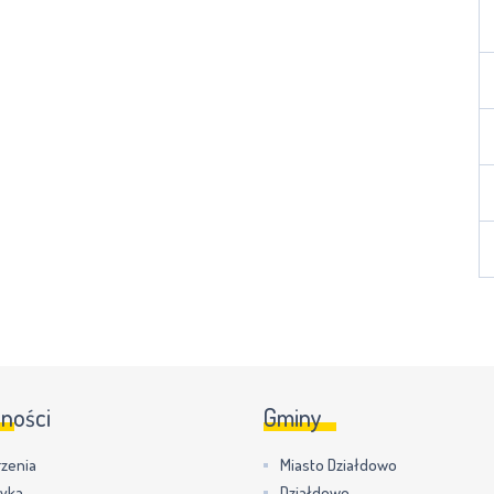
lności
Gminy
zenia
Miasto Działdowo
tyka
Działdowo