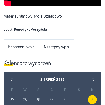
Materiał filmowy: Moje Działdowo
Dodał:
Benedykt Perzyński
Poprzedni wpis
Następny wpis
Kalendarz wydarzeń
SIERPIEŃ
2026
P
W
Ś
C
P
S
N
27
28
29
30
31
1
2