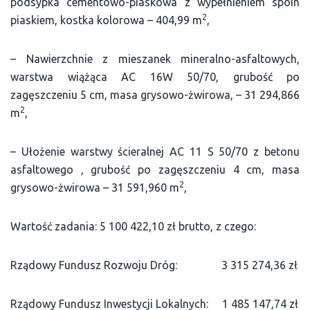
podsypka cementowo-piaskowa z wypełnieniem spoin
2
piaskiem, kostka kolorowa – 404,99 m
,
– Nawierzchnie z mieszanek mineralno-asfaltowych,
warstwa wiążąca AC 16W 50/70, grubość po
zagęszczeniu 5 cm, masa grysowo-żwirowa, – 31 294,866
2
m
,
– Ułożenie warstwy ścieralnej AC 11 S 50/70 z betonu
asfaltowego , grubość po zagęszczeniu 4 cm, masa
2
grysowo-żwirowa – 31 591,960 m
,
Wartość zadania: 5 100 422,10 zł brutto, z czego:
Rządowy Fundusz Rozwoju Dróg: 3 315 274,36 zł
Rządowy Fundusz Inwestycji Lokalnych: 1 485 147,74 zł