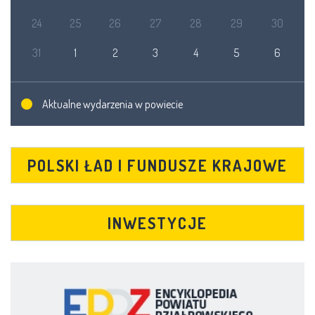
24
25
26
27
28
29
30
31
1
2
3
4
5
6
Aktualne wydarzenia w powiecie
POLSKI ŁAD I FUNDUSZE KRAJOWE
INWESTYCJE