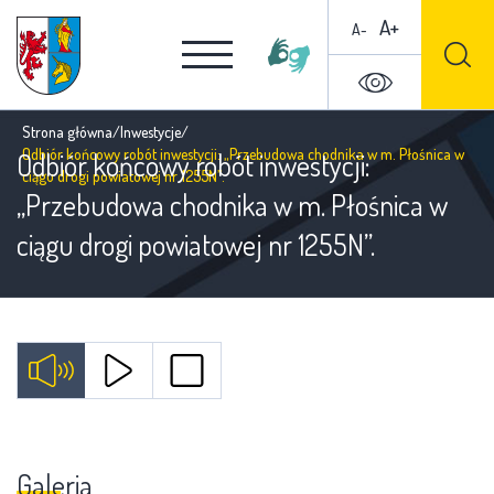
A+
A-
Strona główna
/
Inwestycje
/
Odbiór końcowy robót inwestycji: „Przebudowa chodnika w m. Płośnica w
Odbiór końcowy robót inwestycji:
ciągu drogi powiatowej nr 1255N”.
„Przebudowa chodnika w m. Płośnica w
ciągu drogi powiatowej nr 1255N”.
Galeria