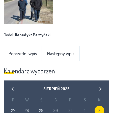
Dodał:
Benedykt Perzyński
Poprzedni wpis
Następny wpis
Kalendarz wydarzeń
SIERPIEŃ
2026
P
W
Ś
C
P
S
N
27
28
29
30
31
1
2