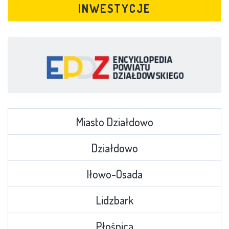
INWESTYCJE
Miasto Działdowo
Działdowo
Iłowo-Osada
Lidzbark
Płośnica