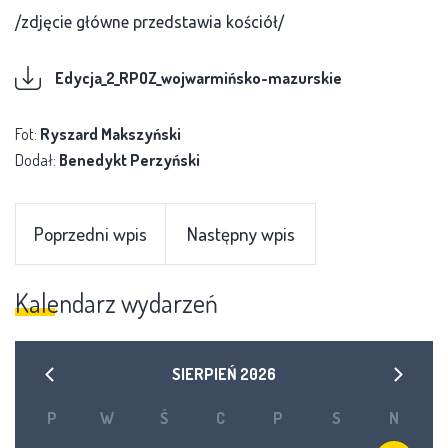
/zdjęcie główne przedstawia kościół/
Edycja_2_RPOZ_wojwarmińsko-mazurskie
Fot:
Ryszard Makszyński
Dodał:
Benedykt Perzyński
Poprzedni wpis
Następny wpis
Kalendarz wydarzeń
SIERPIEŃ
2026
P
W
Ś
C
P
S
N