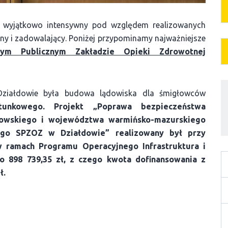
ł wyjątkowo intensywny pod względem realizowanych
wny i zadowalający. Poniżej przypominamy najważniejsze
ym
Publiczn
ym
Zakład
zie
Opieki Zdrowotnej
Działdowie była budowa lądowiska dla śmigłowców
atunkowego. Projekt
„
Poprawa bezpieczeństwa
dowskiego i województwa warmińsko-mazurskiego
nego SPZOZ w Działdowie”
realizowany był przy
w ramach Programu Operacyjnego Infrastruktura i
o 898 739,35 zł,
z czego
kwota dofinansowania z
ł.