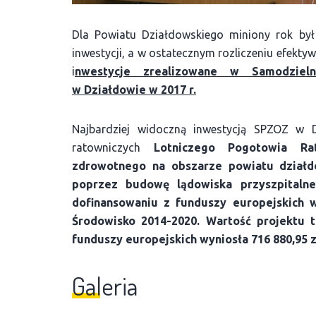
Dla Powiatu Działdowskiego miniony rok by
inwestycji, a w ostatecznym rozliczeniu efekty
i
nwestycje zrealizowane
w
Samodzieln
w
Działdowie w 2017 r.
Najbardziej widoczną inwestycją SPZOZ w 
ratowniczych
Lotniczego Pogotowia R
zdrowotnego na obszarze powiatu dział
poprzez budowę lądowiska prz
yszpital
dofinansowaniu z funduszy europejskich 
Środowisko 2014-2020. Wartość projektu t
funduszy europejskich wyniosła 716 880,95 z
Galeria