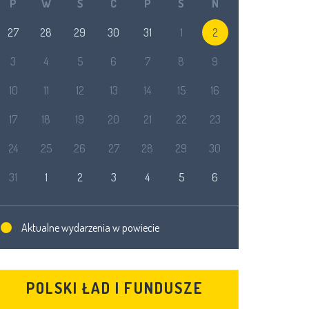
P
W
Ś
C
P
S
N
27
28
29
30
31
1
2
3
4
5
6
7
8
9
10
11
12
13
14
15
16
17
18
19
20
21
22
23
24
25
26
27
28
29
30
31
1
2
3
4
5
6
Aktualne wydarzenia w powiecie
POLSKI ŁAD I FUNDUSZE