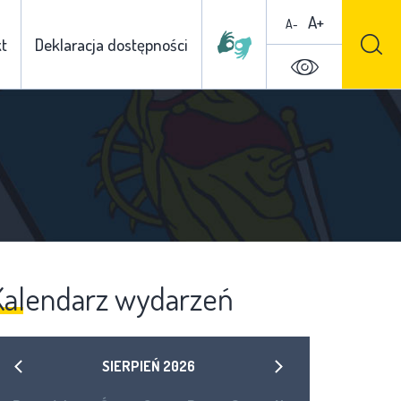
A+
A-
t
Deklaracja dostępności
Kalendarz wydarzeń
SIERPIEŃ
2026