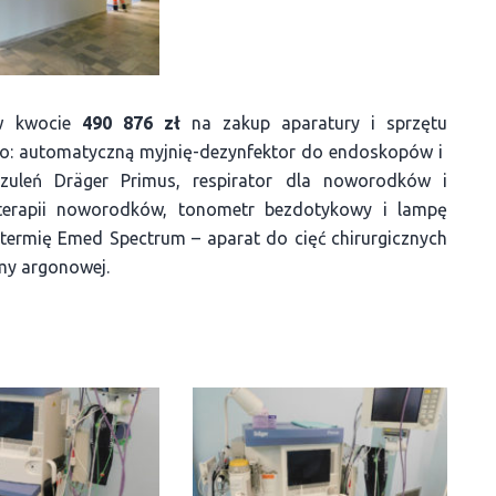
 w kwocie
490 876 zł
na zakup aparatury i sprzętu
no: automatyczną myjnię-dezynfektor do endoskopów i
zuleń Dräger Primus, respirator dla noworodków i
erapii noworodków, tonometr bezdotykowy i lampę
atermię Emed Spectrum – aparat do cięć chirurgicznych
my argonowej.