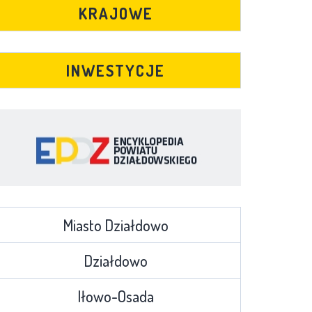
KRAJOWE
INWESTYCJE
Miasto Działdowo
Działdowo
Iłowo-Osada