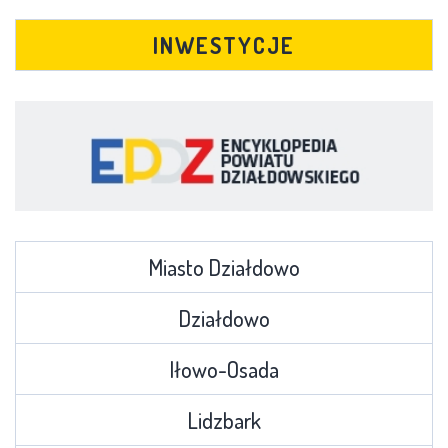
INWESTYCJE
Miasto Działdowo
Działdowo
Iłowo-Osada
Lidzbark