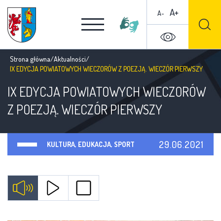
A+
A-
Strona główna
/
Aktualności
/
IX EDYCJA POWIATOWYCH WIECZORÓW Z POEZJĄ. WIECZÓR PIERWSZY
IX EDYCJA POWIATOWYCH WIECZORÓW
Z POEZJĄ. WIECZÓR PIERWSZY
29.06.2021
KULTURA, EDUKACJA, SPORT