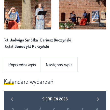
Fot:
Jadwiga Smółka i Dariusz Buczyński
Dodał:
Benedykt Perzyński
Poprzedni wpis
Następny wpis
Kalendarz wydarzeń
SIERPIEŃ
2026
P
W
Ś
C
P
S
N