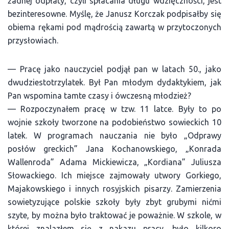
żadnej odpłaty, czyli spłacania długu wdzięczności, jest
bezinteresowne. Myślę, że Janusz Korczak podpisałby się
obiema rękami pod mądrością zawartą w przytoczonych
przysłowiach.
— Pracę jako nauczyciel podjął pan w latach 50., jako
dwudziestotrzylatek. Był Pan młodym dydaktykiem, jak
Pan wspomina tamte czasy i ówczesną młodzież?
— Rozpoczynałem pracę w tzw. 11 latce. Były to po
wojnie szkoły tworzone na podobieństwo sowieckich 10
latek. W programach nauczania nie było „Odprawy
posłów greckich” Jana Kochanowskiego, „Konrada
Wallenroda” Adama Mickiewicza, „Kordiana” Juliusza
Słowackiego. Ich miejsce zajmowały utwory Gorkiego,
Majakowskiego i innych rosyjskich pisarzy. Zamierzenia
sowietyzujące polskie szkoły były zbyt grubymi nićmi
szyte, by można było traktować je poważnie. W szkole, w
której znalazłem się z nakazu pracy, było kilkoro