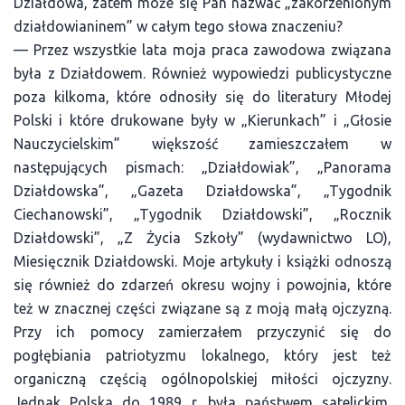
Działdowa, zatem może się Pan nazwać „zakorzenionym
działdowianinem” w całym tego słowa znaczeniu?
— Przez wszystkie lata moja praca zawodowa związana
była z Działdowem. Również wypowiedzi publicystyczne
poza kilkoma, które odnosiły się do literatury Młodej
Polski i które drukowane były w „Kierunkach” i „Głosie
Nauczycielskim” większość zamieszczałem w
następujących pismach: „Działdowiak”, „Panorama
Działdowska”, „Gazeta Działdowska”, „Tygodnik
Ciechanowski”, „Tygodnik Działdowski”, „Rocznik
Działdowski”, „Z Życia Szkoły” (wydawnictwo LO),
Miesięcznik Działdowski. Moje artykuły i książki odnoszą
się również do zdarzeń okresu wojny i powojnia, które
też w znacznej części związane są z moją małą ojczyzną.
Przy ich pomocy zamierzałem przyczynić się do
pogłębiania patriotyzmu lokalnego, który jest też
organiczną częścią ogólnopolskiej miłości ojczyzny.
Jednak Polska do 1989 r. była państwem satelickim,