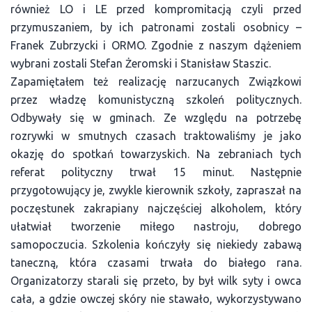
również LO i LE przed kompromitacją czyli przed
przymuszaniem, by ich patronami zostali osobnicy –
Franek Zubrzycki i ORMO. Zgodnie z naszym dążeniem
wybrani zostali Stefan Żeromski i Stanisław Staszic.
Zapamiętałem też realizację narzucanych Związkowi
przez władzę komunistyczną szkoleń politycznych.
Odbywały się w gminach. Ze względu na potrzebę
rozrywki w smutnych czasach traktowaliśmy je jako
okazję do spotkań towarzyskich. Na zebraniach tych
referat polityczny trwał 15 minut. Następnie
przygotowujący je, zwykle kierownik szkoły, zapraszał na
poczęstunek zakrapiany najczęściej alkoholem, który
ułatwiał tworzenie miłego nastroju, dobrego
samopoczucia. Szkolenia kończyły się niekiedy zabawą
taneczną, która czasami trwała do białego rana.
Organizatorzy starali się przeto, by był wilk syty i owca
cała, a gdzie owczej skóry nie stawało, wykorzystywano