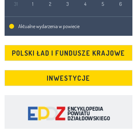
31
1
2
3
4
5
6
Aktualne wydarzenia w powiecie
POLSKI ŁAD I FUNDUSZE KRAJOWE
INWESTYCJE