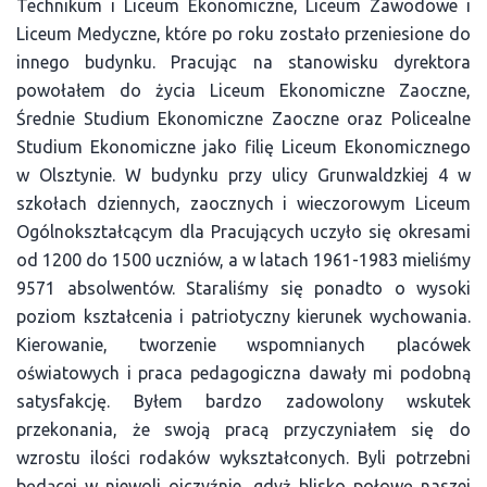
Technikum i Liceum Ekonomiczne, Liceum Zawodowe i
Liceum Medyczne, które po roku zostało przeniesione do
innego budynku. Pracując na stanowisku dyrektora
powołałem do życia Liceum Ekonomiczne Zaoczne,
Średnie Studium Ekonomiczne Zaoczne oraz Policealne
Studium Ekonomiczne jako filię Liceum Ekonomicznego
w Olsztynie. W budynku przy ulicy Grunwaldzkiej 4 w
szkołach dziennych, zaocznych i wieczorowym Liceum
Ogólnokształcącym dla Pracujących uczyło się okresami
od 1200 do 1500 uczniów, a w latach 1961-1983 mieliśmy
9571 absolwentów. Staraliśmy się ponadto o wysoki
poziom kształcenia i patriotyczny kierunek wychowania.
Kierowanie, tworzenie wspomnianych placówek
oświatowych i praca pedagogiczna dawały mi podobną
satysfakcję. Byłem bardzo zadowolony wskutek
przekonania, że swoją pracą przyczyniałem się do
wzrostu ilości rodaków wykształconych. Byli potrzebni
będącej w niewoli ojczyźnie, gdyż blisko połowę naszej