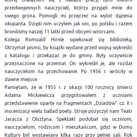
przedwojennych nauczycieli, którzy przyjęli mnie do
swego grona. Pomogli mi przejrzeć na wylot dążenia
okupanta. Dzięki nim uczyłem jak oni, po polsku i razem
broniliśmy naszej 11 latki przed obcymi wzorcami.
Kolega Romuald Hirnle opiekował się biblioteką.
Otrzymał pismo, by książki wydane przed wojną wykreślić
z katalogu i przekazać je do gminy. Były oczywiście
przeznaczone na przemiał. On wykreślił je, ale rozdał
nauczycielom na przechowanie. Po 1956 r. wróciły w
dawne miejsce.
Pamiętam, że w 1955 r. z okazji 100 rocznicy śmierci
Adama Mickiewicza przygotowałem z uczniami
przedstawienie oparte na fragmentach „Dziadów” cz. II i
inscenizacji wielu ballad poety. Stroje pożyczył nam Teatr
Jaracza z Olsztyna. Spektakl podobał się uczniom,
nauczycielom, rodzicom i mieszkańcom, gdyż w Domu
Kultury był wystawiany kilka razy przy pełnej sali. Rok