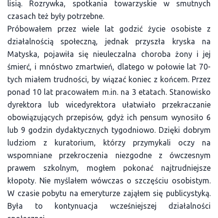
lisią. Rozrywka, spotkania towarzyskie w smutnych
czasach też były potrzebne.
Próbowałem przez wiele lat godzić życie osobiste z
działalnością społeczną, jednak przyszła kryska na
Matyska, pojawiła się nieuleczalna choroba żony i jej
śmierć, i mnóstwo zmartwień, dlatego w połowie lat 70-
tych miałem trudności, by wiązać koniec z końcem. Przez
ponad 10 lat pracowałem m.in. na 3 etatach. Stanowisko
dyrektora lub wicedyrektora ułatwiało przekraczanie
obowiązujących przepisów, gdyż ich pensum wynosiło 6
lub 9 godzin dydaktycznych tygodniowo. Dzięki dobrym
ludziom z kuratorium, którzy przymykali oczy na
wspomniane przekroczenia niezgodne z ówczesnym
prawem szkolnym, mogłem pokonać najtrudniejsze
kłopoty. Nie myślałem wówczas o szczęściu osobistym.
W czasie pobytu na emeryturze zająłem się publicystyką.
Była to kontynuacja wcześniejszej działalności