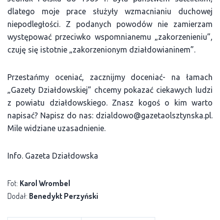
dlatego moje prace służyły wzmacnianiu duchowej
niepodległości. Z podanych powodów nie zamierzam
występować przeciwko wspomnianemu „zakorzenieniu”,
czuję się istotnie „zakorzenionym działdowianinem”.
Przestańmy oceniać, zacznijmy doceniać- na łamach
„Gazety Działdowskiej” chcemy pokazać ciekawych ludzi
z powiatu działdowskiego. Znasz kogoś o kim warto
napisać? Napisz do nas: dzialdowo@gazetaolsztynska.pl.
Mile widziane uzasadnienie.
Info. Gazeta Działdowska
Fot:
Karol Wrombel
Dodał:
Benedykt Perzyński