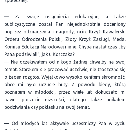
społecznej.
— Za swoje osiągniecia edukacyjne, a także
publicystyczne został Pan niejednokrotnie doceniony
poprzez odznaczenia i nagrody, m.in. Krzyż Kawalerski
Orderu Odrodzenia Polski, Złoty Krzyż Zasługi, Medal
Komisji Edukacji Narodowej i inne. Chyba nastał czas „by
Pana podziwiali”, jak u Korczaka?
— Nie oczekiwałem od nikogo żadnej chwalby na swój
temat. Starałem się pracować uczciwie, nie troszcząc się
o żaden rozgłos. Wyjątkowo wysoko ceniłem skromność,
obce mi było uczucie buty. Z powodu biedy, którą
poznałem w młodości, przez wiele lat dokuczało mi
nawet poczucie niższości, dlatego także unikałem
podziwiania czy poklasku na swój temat.
— Od młodych lat aktywnie uczestniczy Pan w życiu