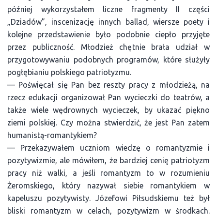
później wykorzystałem liczne fragmenty II części
„Dziadów”, inscenizację innych ballad, wiersze poety i
kolejne przedstawienie było podobnie ciepło przyjęte
przez publiczność. Młodzież chętnie brała udział w
przygotowywaniu podobnych programów, które służyły
pogłębianiu polskiego patriotyzmu.
— Poświęcał się Pan bez reszty pracy z młodzieżą, na
rzecz edukacji organizował Pan wycieczki do teatrów, a
także wiele wędrownych wycieczek, by ukazać piękno
ziemi polskiej. Czy można stwierdzić, że jest Pan zatem
humanistą-romantykiem?
— Przekazywałem uczniom wiedzę o romantyzmie i
pozytywizmie, ale mówiłem, że bardziej cenię patriotyzm
pracy niż walki, a jeśli romantyzm to w rozumieniu
Żeromskiego, który nazywał siebie romantykiem w
kapeluszu pozytywisty. Józefowi Piłsudskiemu też był
bliski romantyzm w celach, pozytywizm w środkach.