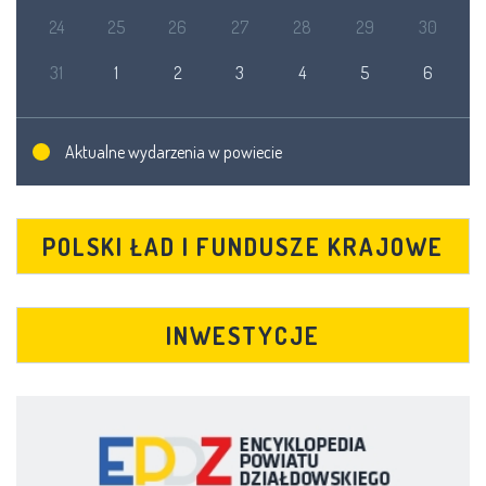
24
25
26
27
28
29
30
31
1
2
3
4
5
6
Aktualne wydarzenia w powiecie
POLSKI ŁAD I FUNDUSZE KRAJOWE
INWESTYCJE