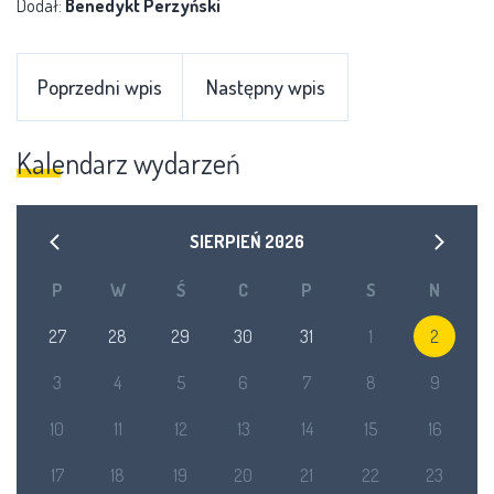
Dodał:
Benedykt Perzyński
Poprzedni wpis
Następny wpis
Kalendarz wydarzeń
SIERPIEŃ
2026
P
W
Ś
C
P
S
N
27
28
29
30
31
1
2
3
4
5
6
7
8
9
10
11
12
13
14
15
16
17
18
19
20
21
22
23