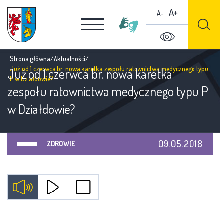
A+
A-
Strona główna
/
Aktualności
/
Już od 1 czerwca br. nowa karetka zespołu ratownictwa medycznego typu
Już od 1 czerwca br. nowa karetka
P w Działdowie?
zespołu ratownictwa medycznego typu P
w Działdowie?
09.05.2018
ZDROWIE