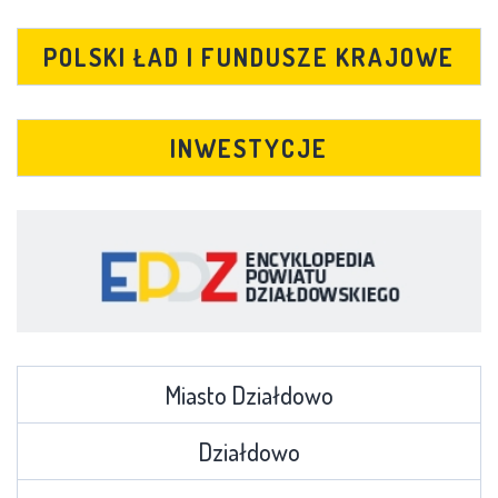
POLSKI ŁAD I FUNDUSZE KRAJOWE
INWESTYCJE
Miasto Działdowo
Działdowo