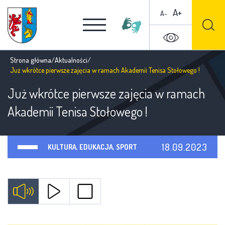
A+
A-
Strona główna
/
Aktualności
/
Już wkrótce pierwsze zajęcia w ramach Akademii Tenisa Stołowego !
Już wkrótce pierwsze zajęcia w ramach
Akademii Tenisa Stołowego !
18.09.2023
KULTURA, EDUKACJA, SPORT