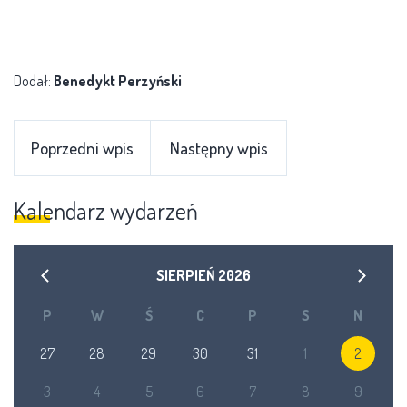
Dodał:
Benedykt Perzyński
Poprzedni wpis
Następny wpis
Kalendarz wydarzeń
SIERPIEŃ
2026
P
W
Ś
C
P
S
N
27
28
29
30
31
1
2
3
4
5
6
7
8
9