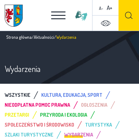
A+
A-
Strona główna
/
Aktualności
/
Wydarzenia
Wydarzenia
/
/
WSZYSTKIE
KULTURA, EDUKACJA, SPORT
/
/
NIEODPŁATNA POMOC PRAWNA
OGŁOSZENIA
/
/
PRZETARGI
PRZYRODA I EKOLOGIA
/
/
SPOŁECZEŃSTWO I ŚRODOWISKO
TURYSTYKA
/
/
SZLAKI TURYSTYCZNE
WYDARZENIA